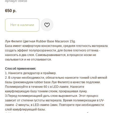
Артикул:
09458
650
р.
Нет в наличии
Луи Филипп Цветная Rubber Base Macaroon 15g.
База имеет комфортную консистенцию, средняя плотность материала
создать эффект полупрозрачности, для более плотного оттенка -
наносить в два слоя. Самовыравнивается, в процессе носки не
скалывается и не отслаивается.
Способ применения:
1. Нанесите дегидратор и праймер.
2. В случае необходимости, обязательно нанесите тонкий слой мягкой
базы (рекомендуем rubber base Луи Филипп) в качестве подложки.
Полимеризуйте в течение 60 с в LED-лампе. Нанесите
камуфлирующую базу тонким слоем, прокрашивая лунку.
3.Перед полимеризацией дать слою выровняться. Этот процесс
зависит от степени густоты материала. Время полимеризации в UV-
лампе -2 минуты, в LED-лампе-1мин. Повторите при необходимости
слой камуфлирующей базы.