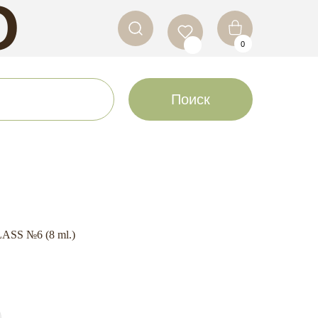
O
0
LS
Поиск
ASS №6 (8 ml.)