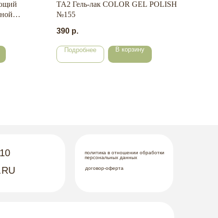
ющий
TA2 Гель-лак COLOR GEL POLISH
ECO
тной
№155
SHIN
390
р.
450
В корзину
Подробнее
По
-10
политика в отношении обработки
персональных данных
.RU
договор-оферта