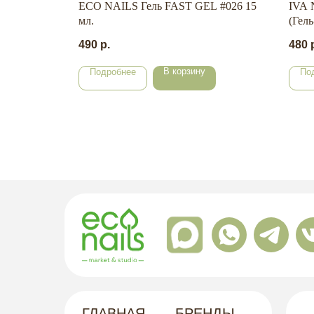
IGHT
ECO NAILS Гель FAST GEL #026 15
IVA 
мл.
(Гел
490
р.
480
В корзину
Подробнее
По
ГЛАВНАЯ
БРЕНДЫ