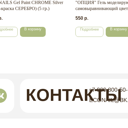
NAILS Gel Paint CHROME Silver
"ОПЦИЯ" Гель моделиру
ь-краска СЕРЕБРО) (5 гр.)
самовыравнивающий цве
"Малина" 15 мл.
р.
550
р.
В корзину
В корзину
дробнее
Подробнее
КОНТАКТЫ
+7 909 800-50
ECONAIL@BK