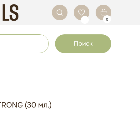
ILS
0
Поиск
RONG (30 мл.)