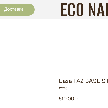
ECO NA
Доставка
База TA2 BASE ST
11396
510,00
р.