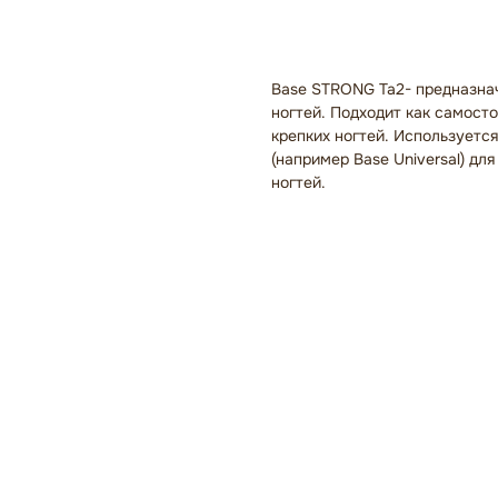
В корзину
Base STRONG Ta2- предназнач
ногтей. Подходит как самост
крепких ногтей. Используетс
(например Base Universal) дл
ногтей.