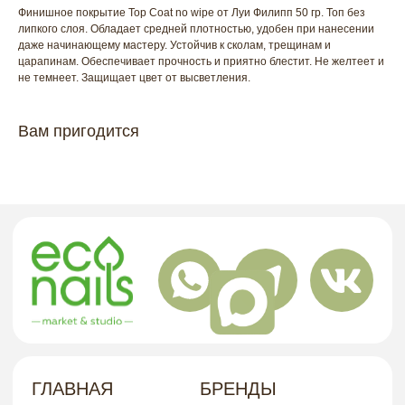
Финишное покрытие Top Coat no wipe от Луи Филипп 50 гр. Топ без
липкого слоя. Обладает средней плотностью, удобен при нанесении
даже начинающему мастеру. Устойчив к сколам, трещинам и
ГЛАВНАЯ
БРЕНДЫ
царапинам. Обеспечивает прочность и приятно блестит. Не желтеет и
КАТАЛОГ
ДОСТАВКА
не темнеет. Защищает цвет от высветления.
КОНТАКТЫ
ОПЛАТА
Вам пригодится
КОНТАКТЫ
+7 909 800-50-10
ECONAIL@BK.RU
НАШ
Г. ХАБАРОВСК, УЛ. КУБЯКА, 9, 1 ЭТАЖ
АДРЕС
политика в отношении обработки
персональных данных
договор-оферта