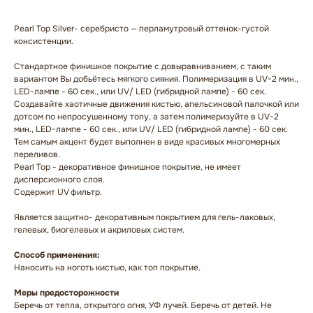
Pearl Top Silver- серебристо — перламутровый оттенок-густой
консистенции.
Стандартное финишное покрытие с довыравниванием, с таким
вариантом Вы добьётесь мягкого сияния. Полимеризация в UV-2 мин.,
LED-лампе - 60 сек., или UV/ LED (гибридной лампе) - 60 сек.
Создавайте хаотичные движения кистью, апельсиновой палочкой или
дотсом по непросушенному топу, а затем полимеризуйте в UV-2
мин., LED-лампе - 60 сек., или UV/ LED (гибридной лампе) - 60 сек.
Тем самым акцент будет выполнен в виде красивых многомерных
переливов.
Pearl Top - декоративное финишное покрытие, не имеет
дисперсионного слоя.
Содержит UV фильтр.
Является защитно- декоративным покрытием для гель-лаковых,
гелевых, биогелевых и акриловых систем.
Способ применения:
ГЛАВНАЯ
БРЕНДЫ
Наносить на ноготь кистью, как топ покрытие.
КАТАЛОГ
ДОСТАВКА
Меры предосторожности
КОНТАКТЫ
ОПЛАТА
Беречь от тепла, открытого огня, УФ лучей. Беречь от детей. Не