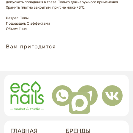
допускать попадания в глаза. Только для наружного применения.
Хранить плотно закрытым, при t не ниже +3°C.
КОНТАКТЫ
Раздел: Топы
Подраздел: С эффектами
+7 909 800-50-10
Объем: 11 мл.
ECONAIL@BK.RU
Вам пригодится
НАШ АДРЕС
Г. ХАБАРОВСК, УЛ. КУБЯКА, 9, 1 ЭТАЖ
политика в отношении обработки
персональных данных
договор-оферта