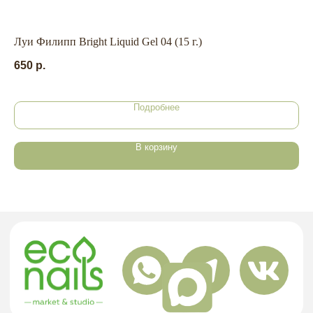
+7 909 800-50-10
ECONAIL@BK.RU
Луи Филипп Bright Liquid Gel 04 (15 г.)
(R
НАШ
650
р.
90
Г. ХАБАРОВСК, УЛ. КУБЯКА, 9, 1 ЭТАЖ
АДРЕС
Подробнее
политика в отношении обработки
персональных данных
В корзину
договор-оферта