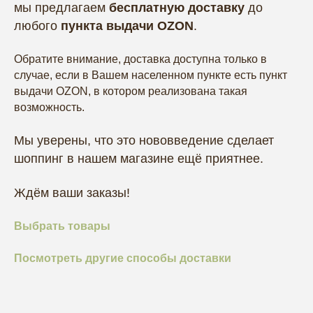
мы предлагаем
бесплатную доставку
до
любого
пункта выдачи OZON
.
Обратите внимание, доставка доступна только в
случае, если в Вашем населенном пункте есть пункт
выдачи OZON, в котором реализована такая
возможность.
Мы уверены, что это нововведение сделает
ГЛАВНАЯ
БРЕНДЫ
шоппинг в нашем магазине ещё приятнее.
КАТАЛОГ
ДОСТАВКА
Ждём ваши заказы!
КОНТАКТЫ
ОПЛАТА
Выбрать товары
КОНТАКТЫ
Посмотреть другие способы доставки
+7 909 800-50-10
INFO@ECONAILSHOP.RU