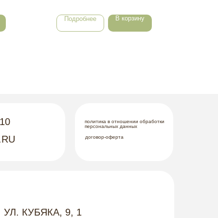
В корзину
Подробнее
По
-10
политика в отношении обработки
персональных данных
.RU
договор-оферта
 УЛ. КУБЯКА, 9, 1