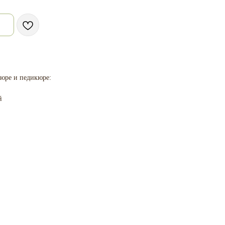
юре и педикюре:
й