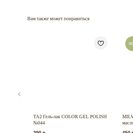
Вам также может понравиться
N
ство для
TA2 Гель-лак COLOR GEL POLISH
MILV
нятия
№044
масл
АЯ
390
р.
450