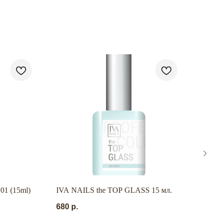
N
01 (15ml)
IVA NAILS the TOP GLASS 15 мл.
TA2
№03
680
р.
390