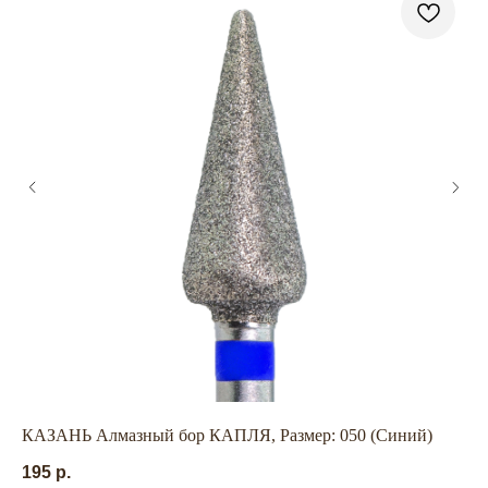
ГЛАВНАЯ
БРЕНДЫ
КАТАЛОГ
ДОСТАВКА
КОНТАКТЫ
ОПЛАТА
КОНТАКТЫ
+7 909 800-50-10
КАЗАНЬ Алмазный бор КАПЛЯ, Размер: 050 (Синий)
TA
ECONAIL@BK.RU
195
р.
62