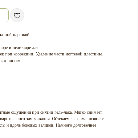
разной нарезкой.
юре и педикюре для:
оек при коррекции. Удаление части ногтевой пластины.
ным ногтям.
иятные ощущения при снятии гель-лака. Мягко снимает
дварительного замачивания. Обтекаемая форма позволяет
улы и вдоль боковых валиков. Намного долговечнее