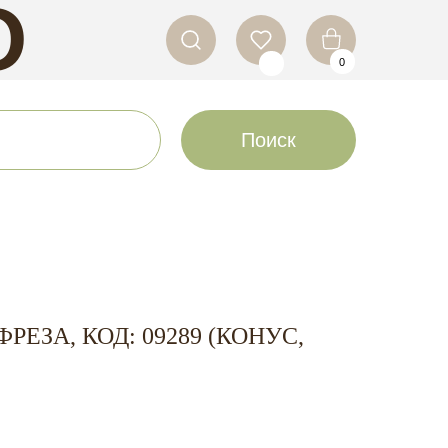
O
0
LS
Поиск
ЕЗА, КОД: 09289 (КОНУС,