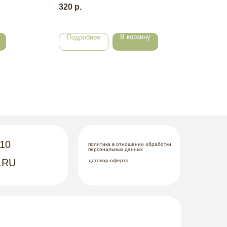
320
р.
245
В корзину
Подробнее
По
-10
политика в отношении обработки
персональных данных
.RU
договор-оферта