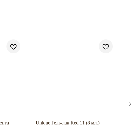
ента
Unique Гель-лак Red 11 (8 мл.)
(GC3
04,0