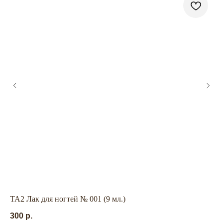
ГЛАВНАЯ
БРЕНДЫ
КАТАЛОГ
ДОСТАВКА
КОНТАКТЫ
ОПЛАТА
КОНТАКТЫ
+7 909 800-50-10
TA2 Лак для ногтей № 001 (9 мл.)
Ка
ECONAIL@BK.RU
300
р.
52