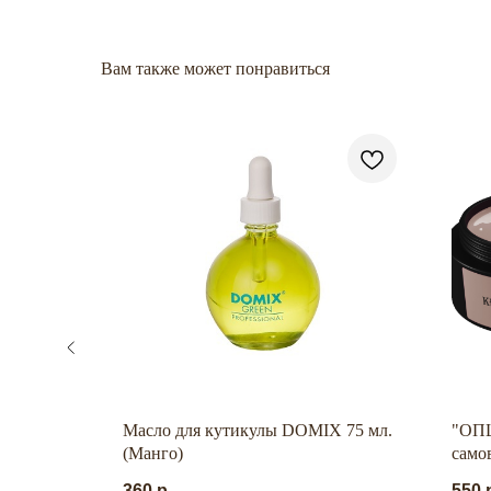
Вам также может понравиться
ase Pure
Масло для кутикулы DOMIX 75 мл.
"ОПЦ
(Манго)
само
"Ква
360
р.
550