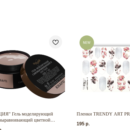
NEW
ИЯ" Гель моделирующий
Пленки TRENDY ART PRI
выравнивающий цветной
195
р.
рц" 15 мл.
р.