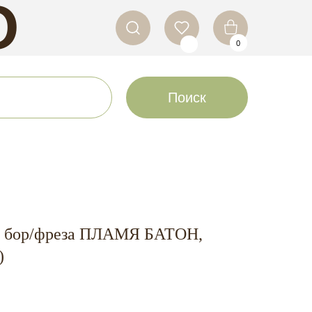
O
0
LS
Поиск
 бор/фреза ПЛАМЯ БАТОН,
)