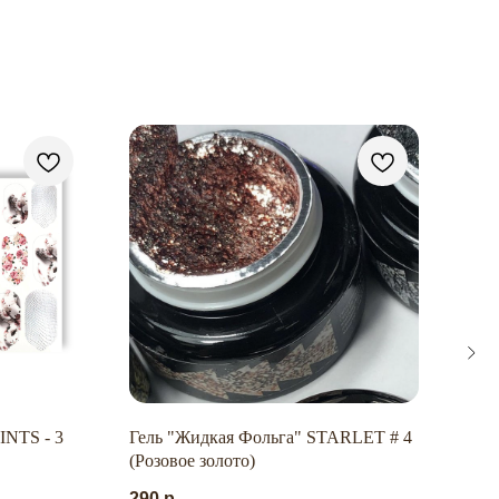
NTS - 3
Гель "Жидкая Фольга" STARLET # 4
Перч
(Розовое золото)
разм
290
р.
900