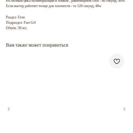
Но полный цикл полимеризации в тонком , равномерном слое - 60 секунд, 48W.
Если мастер работает толще для плотности - то 120 секунд, 48w
Раздел: Гели
Подраздел: Fast Gel
Объем: 30 мл.
Вам также может понравиться
ГЛАВНАЯ
БРЕНДЫ
КАТАЛОГ
ДОСТАВКА
КОНТАКТЫ
ОПЛАТА