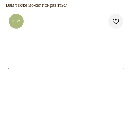
Вам также может понравиться
NEW
ГЛАВНАЯ
БРЕНДЫ
КАТАЛОГ
ДОСТАВКА
КОНТАКТЫ
ОПЛАТА
КОНТАКТЫ
+7 909 800-50-10
ECONAIL@BK.RU