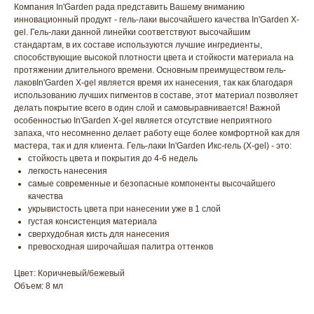
Компания In'Garden рада представить Вашему вниманию
инновационный продукт - гель-лаки высочайшего качества In'Garden X-
gel. Гель-лаки данной линейки соответствуют высочайшим
стандартам, в их составе используются лучшие ингредиенты,
способствующие высокой плотности цвета и стойкости материала на
протяжении длительного времени. Основным преимуществом гель-
лаковIn'Garden X-gel является время их нанесения, так как благодаря
использованию лучших пигментов в составе, этот материал позволяет
делать покрытие всего в один слой и самовыравнивается! Важной
особенностью In'Garden X-gel является отсутствие неприятного
запаха, что несомненно делает работу еще более комфортной как для
мастера, так и для клиента. Гель-лаки In'Garden Икс-гель (X-gel) - это:
стойкость цвета и покрытия до 4-6 недель
легкость нанесения
самые современные и безопасные компоненты высочайшего
качества
укрывистость цвета при нанесении уже в 1 слой
густая консистенция материала
сверхудобная кисть для нанесения
превосходная широчайшая палитра оттенков
Цвет: Коричневый/бежевый
Объем: 8 мл