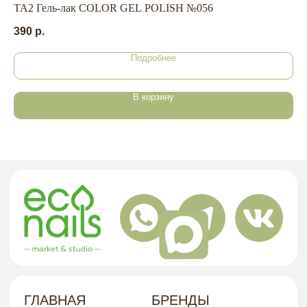
TA2 Гель-лак COLOR GEL POLISH №056
IV
НАШ
390
р.
99
Подробнее
Г. ХАБАРОВСК, УЛ. КУБЯКА, 9, 1 ЭТАЖ
АДРЕС
В корзину
политика в отношении обработки
персональных данных
договор-оферта