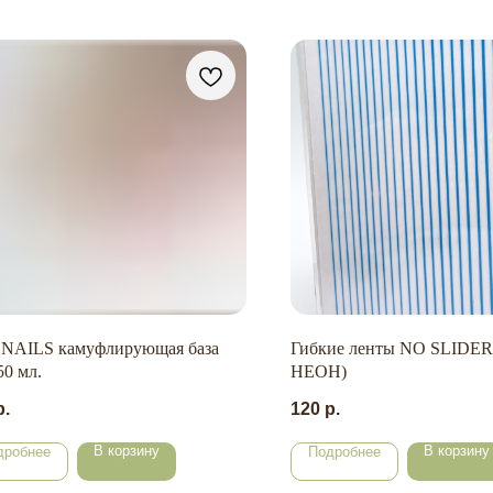
NAILS камуфлирующая база
Гибкие ленты NO SLIDER
50 мл.
НЕОН)
р.
120
р.
В корзину
В корзину
дробнее
Подробнее