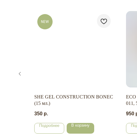
NEW
)
SHE GEL CONSTRUCTION BONEC
ECO 
(15 мл.)
011, 
350
р.
950
В корзину
Подробнее
По