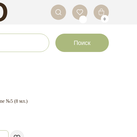
O
0
LS
Поиск
ne №5 (8 мл.)