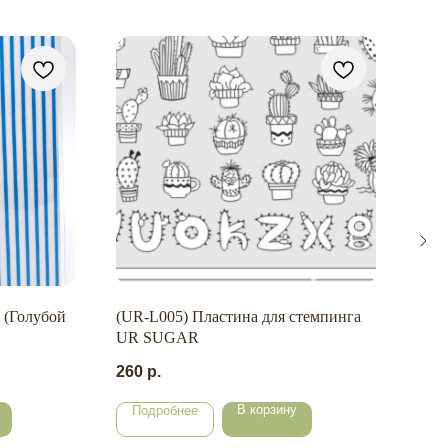
MIL
пче
ANGE
129
 (Голубой
(UR-L005) Пластина для стемпинга
UR SUGAR
260
р.
В корзину
Подробнее
По