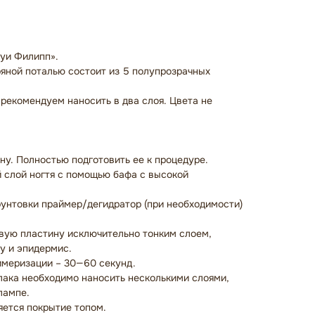
🕿
Луи Филипп».
ряной поталью состоит из 5 полупрозрачных
 рекомендуем наносить в два слоя. Цвета не
ну. Полностью подготовить ее к процедуре.
й слой ногтя с помощью бафа с высокой
грунтовки праймер/дегидратор (при необходимости)
евую пластину исключительно тонким слоем,
у и эпидермис.
имеризации – 30—60 секунд.
лака необходимо наносить несколькими слоями,
лампе.
яется покрытие топом.