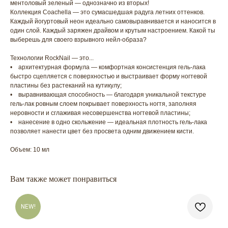
ментоловый зеленый — однозначно из вторых!
Коллекция Coachella — это сумасшедшая радуга летних оттенков.
Каждый йогуртовый неон идеально самовыравнивается и наносится в
один слой. Каждый заряжен драйвом и крутым настроением. Какой ты
выберешь для своего взрывного нейл-образа?
Технологии RockNail — это...
• архитектурная формула — комфортная консистенция гель-лака
быстро сцепляется с поверхностью и выстраивает форму ногтевой
пластины без растеканий на кутикулу;
• выравнивающая способность — благодаря уникальной текстуре
гель-лак ровным слоем покрывает поверхность ногтя, заполняя
неровности и сглаживая несовершенства ногтевой пластины;
• нанесение в одно скольжение — идеальная плотность гель-лака
позволяет нанести цвет без просвета одним движением кисти.
Объем: 10 мл
Вам также может понравиться
NEW!