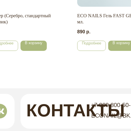
р (Серебро, стандартный
ECO NAILS Гель FAST GE
рик)
мл.
890
р.
В корзину
В корзину
дробнее
Подробнее
КОНТАКТЫ
+7 909 800-50
ECONAIL@BK