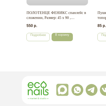
ПОЛОТЕНЦЕ ФЕНИКС спанлейс в
Пуше
200 мм.)
сложении, Размер: 45 х 90 ,
топо
Плотность: 35 г/м2 (50 шт./уп.)
550
р.
85
р.
В корзину
Подробнее
По