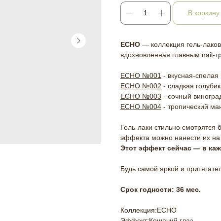
В корзину
ECHO
— коллекция гель-лако
вдохновлённая главным nail-
ECHO №001
- вкусная-спелая
ECHO №002
- сладкая голубик
ECHO №003
- сочный виногра
ECHO №004
- тропический ма
Гель-лаки стильно смотрятся 
эффекта можно нанести их на
Этот эффект сейчас — в каж
Будь самой яркой и притягате
Срок годности: 36 мес.
Коллекция:ECHO
Эффект:Кошачий глаз