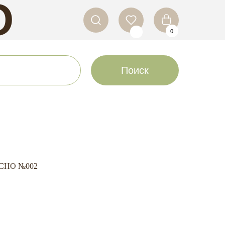
O
0
LS
Поиск
ECHO №002