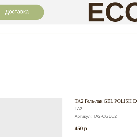
EC
Доставка
NAI
TA2 Гель-лак GEL POLISH 
TA2
Артикул:
TA2-CGEC2
450
р.