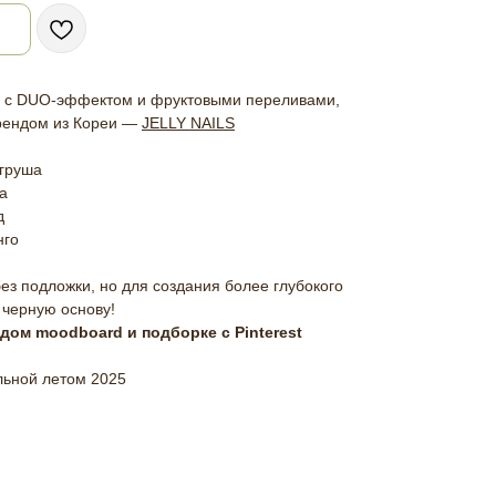
в с DUO-эффектом и фруктовыми переливами,
трендом из Кореи —
JELLY NAILS
 груша
а
д
нго
без подложки, но для создания более глубокого
 черную основу!
дом moodboard и подборке с Pinterest
льной летом 2025