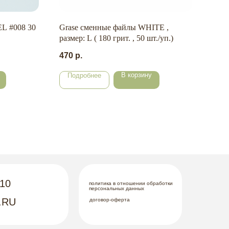
L #008 30
Grase сменные файлы WHITE ,
КАЗ
размер: L ( 180 грит. , 50 шт./уп.)
ТУПО
470
р.
135
В корзину
Подробнее
По
-10
политика в отношении обработки
персональных данных
.RU
договор-оферта