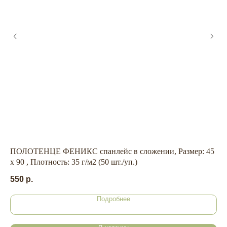
ГЛАВНАЯ
БРЕНДЫ
КАТАЛОГ
ДОСТАВКА
КОНТАКТЫ
ОПЛАТА
КОНТАКТЫ
ПОЛОТЕНЦЕ ФЕНИКС спанлейс в сложении, Размер: 45
MI
+7 909 800-50-10
х 90 , Плотность: 35 г/м2 (50 шт./уп.)
мл
ECONAIL@BK.RU
550
р.
28
НАШ
Подробнее
Г. ХАБАРОВСК, УЛ. КУБЯКА, 9, 1 ЭТАЖ