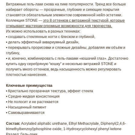
Витражные гель-лаки снова на пике популярности. Тренд все больше
набирает обороты — прозрачные, глубокие и сияющие покрытия
становятся обязательным элементом современной нейл-эстетики.
Коллекция STONE —
это 8 оттенков с витражной текстурой, которые
открывают мастерам огромные возможности для творчества.
Их можно использовать в разных техниках:
• создавать стеклянные ногти с блеском и глубиной,
• делать эффектный аквариумный дизайн,
• перекрывать прорисовки и сложные дизайны, добавляя им объём и
глубину,
• и, конечно, комбинировать с гель-лаками «кошачий глаз». Достаточно
купить одну серебряную “кошку” и несколько витражей STONE и
получить много оттенков, ведь насыщенность можно регулировать
плотностью нанесения.
Ключевые преимущества
• Кристально прозрачная текстура, эффект стекла
• Средне-жидкая консистенция
• Не полосит и не растекается
ГЛАВНАЯ
БРЕНДЫ
• Насыщенный пигмент
• Самовыравниваются
КАТАЛОГ
ДОСТАВКА
КОНТАКТЫ
ОПЛАТА
Состав:
Acrylated aliphatic urethane, Ethyl Methacrylate, Diphenyl(2,4,6-
trimethylbenzoyl)phosphine oxide, 1-Hydroxycyclohexyl phenyl ketone
Раздел: Гель-лаки