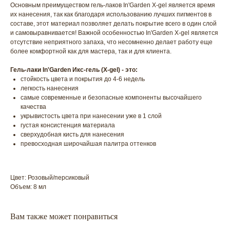
Основным преимуществом гель-лаков In'Garden X-gel является время
их нанесения, так как благодаря использованию лучших пигментов в
составе, этот материал позволяет делать покрытие всего в один слой
и самовыравнивается! Важной особенностью In'Garden X-gel является
отсутствие неприятного запаха, что несомненно делает работу еще
более комфортной как для мастера, так и для клиента.
Гель-лаки In'Garden Икс-гель (X-gel) - это:
стойкость цвета и покрытия до 4-6 недель
легкость нанесения
самые современные и безопасные компоненты высочайшего
качества
укрывистость цвета при нанесении уже в 1 слой
густая консистенция материала
сверхудобная кисть для нанесения
превосходная широчайшая палитра оттенков
Цвет: Розовый/персиковый
Объем: 8 мл
Вам также может понравиться