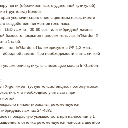
юру ногти (обезжиренные, с удаленной кутикулой)
е (грунтовка) Bonder.
оторая увеличит сцепление с цветным покрытием и
ого воздействия пигментов гель-лака.
, LED-лампе - 30-60 сек., или гибридной лампе.
й базового покрытия наносим гель-лак In'Garden X-
я в 1 слой.
 - топ In'Garden. Полимеризуем в УФ-1,2 мин.,
ли гибридной лампе. При необходимости снять липкий
 увлажнение кутикулы с помощью масла In'Garden.
:
en X-gel имеет густую консистенцию, поэтому может
крытия, что необходимо учитывать при
 ногтей.
прекрасно пигментированы, рекомендуется
и гибридных лампах 24-48W.
имеют прекрасную укрывистость при нанесении в 1
асыщенного оттенка рекомендуется наносить цветное