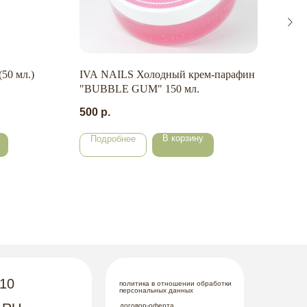
50 мл.)
IVA NAILS Холодный крем-парафин
(Hal
"BUBBLE GUM" 150 мл.
сте
мале
500
р.
95
р
В корзину
Подробнее
По
-10
политика в отношении обработки
персональных данных
договор-оферта