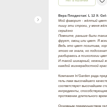
Нет в наличии
Вера Плодистая: L 12 X- Gel
Мой фаворит - жёлтый цвет. 
пишу эти строки, у меня жё
серьёзно
Помните, раньше были такие
фрукт, овощ или цвет. Я вс
Ведь это цвет позитива, хор
этого не знала, но подсознат
разбираюсь в психологии цве
И такой шикарный, нежный ж
каждой жизнерадостной крас
Компания In'Garden рада пре
гель-лаки высочайшего качеств
соответствуют высочайшим ста
ингредиенты, способствующие 
протяжении длительного врем
Основным преимуществом гель-