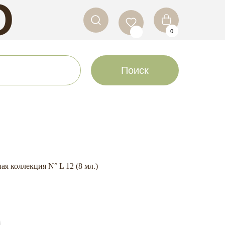
O
0
LS
Поиск
я коллекция N° L 12 (8 мл.)