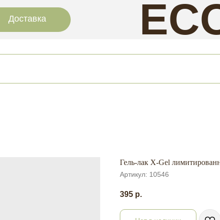
EC
Доставка
NAI
Гель-лак X-Gel лимитированна
Артикул:
10546
395
р.