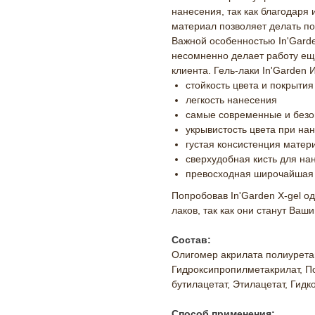
нанесения, так как благодаря 
материал позволяет делать по
Важной особенностью In'Garden
несомненно делает работу еще
клиента. Гель-лаки In'Garden Ик
стойкость цвета и покрытия
легкость нанесения
самые современные и безо
укрывистость цвета при нан
густая консистенция матер
сверхудобная кисть для на
превосходная широчайшая 
Попробовав In'Garden X-gel од
лаков, так как они станут Ва
Состав:
Олигомер акрилата полиуретан
Гидроксипропилметакрилат, По
бутилацетат, Этилацетат, Гид
Способ применения: