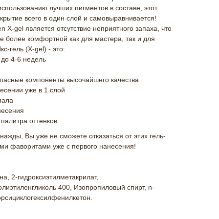
использованию лучших пигментов в составе, этот
крытие всего в один слой и самовыравнивается!
 X-gel является отсутствие неприятного запаха, что
 более комфортной как для мастера, так и для
с-гель (X-gel) - это:
 до 4-6 недель
пасные компоненты высочайшего качества
есении уже в 1 слой
иала
несения
палитра оттенков
нажды, Вы уже не сможете отказаться от этих гель-
шими фаворитами уже с первого нанесения!
а, 2-гидроксиэтилметакрилат,
лиэтиленгликоль 400, Изопропиловый спирт, n-
корсициклогексилфенилкетон.