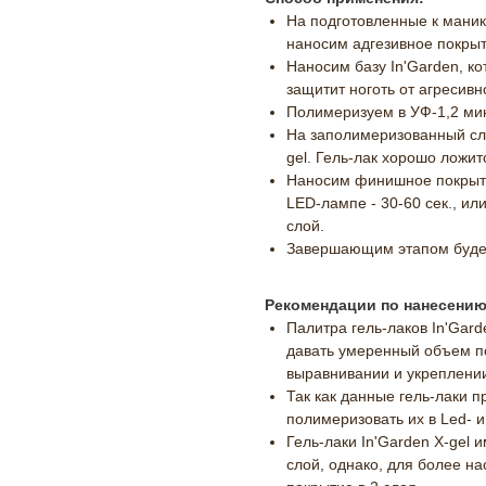
На подготовленные к маник
наносим адгезивное покрыти
Наносим базу In'Garden, к
защитит ноготь от агресивн
Полимеризуем в УФ-1,2 мин.
На заполимеризованный сло
gel. Гель-лак хорошо ложитс
Наносим финишное покрытие
LED-лампе - 30-60 сек., и
слой.
Завершающим этапом будет
Рекомендации по нанесению
Палитра гель-лаков In'Gard
давать умеренный объем по
выравнивании и укреплении
Так как данные гель-лаки 
полимеризовать их в Led- 
Гель-лаки In'Garden X-gel 
слой, однако, для более н