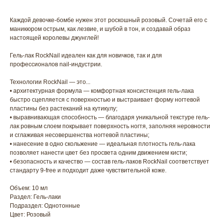
Каждой девочке-бомбе нужен этот роскошный розовый. Сочетай его с
маникюром острым, как лезвие, и шубой в тон, и создавай образ
настоящей королевы джунглей!
Гель-лак RockNail идеален как для новичков, так и для
профессионалов nail-индустрии.
Технологии RockNail — это...
• архитектурная формула — комфортная консистенция гель-лака
быстро сцепляется с поверхностью и выстраивает форму ногтевой
пластины без растеканий на кутикулу;
• выравнивающая способность — благодаря уникальной текстуре гель-
лак ровным слоем покрывает поверхность ногтя, заполняя неровности
и сглаживая несовершенства ногтевой пластины;
• нанесение в одно скольжение — идеальная плотность гель-лака
ГЛАВНАЯ
БРЕНДЫ
позволяет нанести цвет без просвета одним движением кисти;
• безопасность и качество — состав гель-лаков RockNail соответствует
КАТАЛОГ
ДОСТАВКА
стандарту 9-free и подходит даже чувствительной коже.
КОНТАКТЫ
ОПЛАТА
Объем: 10 мл
Раздел: Гель-лаки
КОНТАКТЫ
Подраздел: Однотонные
Цвет: Розовый