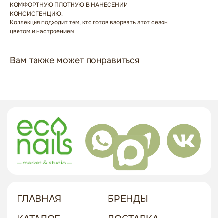
КОМФОРТНУЮ ПЛОТНУЮ В НАНЕСЕНИИ
КОНСИСТЕНЦИЮ.
ГЛАВНАЯ
БРЕНДЫ
Коллекция подходит тем, кто готов взорвать этот сезон
КАТАЛОГ
ДОСТАВКА
цветом и настроением
КОНТАКТЫ
ОПЛАТА
Вам также может понравиться
КОНТАКТЫ
+7 909 800-50-10
ECONAIL@BK.RU
НАШ АДРЕС
Г. ХАБАРОВСК, УЛ. КУБЯКА, 9, 1 ЭТАЖ
политика в отношении обработки
персональных данных
договор-оферта