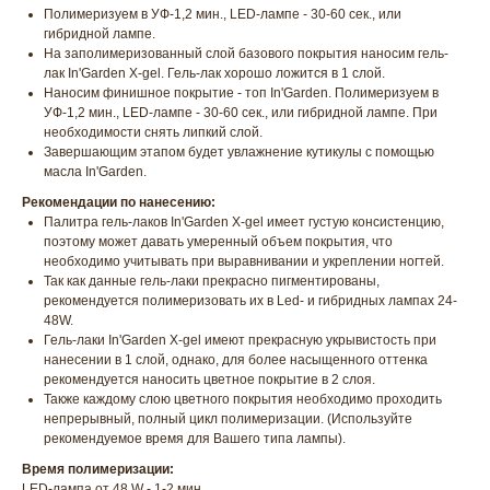
Полимеризуем в УФ-1,2 мин., LED-лампе - 30-60 сек., или
гибридной лампе.
На заполимеризованный слой базового покрытия наносим гель-
лак In'Garden X-gel. Гель-лак хорошо ложится в 1 слой.
Наносим финишное покрытие - топ In'Garden. Полимеризуем в
УФ-1,2 мин., LED-лампе - 30-60 сек., или гибридной лампе. При
необходимости снять липкий слой.
Завершающим этапом будет увлажнение кутикулы с помощью
масла In'Garden.
Рекомендации по нанесению:
Палитра гель-лаков In'Garden X-gel имеет густую консистенцию,
поэтому может давать умеренный объем покрытия, что
необходимо учитывать при выравнивании и укреплении ногтей.
Так как данные гель-лаки прекрасно пигментированы,
рекомендуется полимеризовать их в Led- и гибридных лампах 24-
48W.
Гель-лаки In'Garden X-gel имеют прекрасную укрывистость при
нанесении в 1 слой, однако, для более насыщенного оттенка
рекомендуется наносить цветное покрытие в 2 слоя.
Также каждому слою цветного покрытия необходимо проходить
непрерывный, полный цикл полимеризации. (Используйте
рекомендуемое время для Вашего типа лампы).
Время полимеризации:
LED-лампа от 48 W - 1-2 мин.