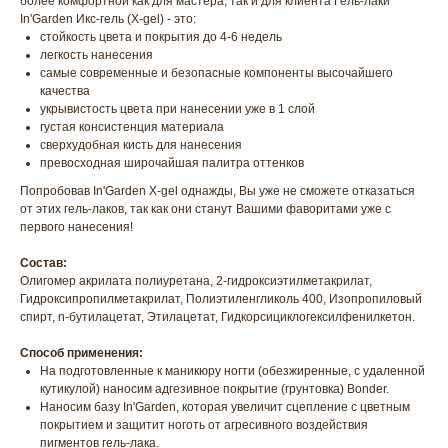
более комфортной как для мастера, так и для клиента Гель-лаки
In'Garden Икс-гель (X-gel) - это:
стойкость цвета и покрытия до 4-6 недель
легкость нанесения
самые современные и безопасные компоненты высочайшего
качества
укрывистость цвета при нанесении уже в 1 слой
густая консистенция материала
сверхудобная кисть для нанесения
превосходная широчайшая палитра оттенков
Попробовав In'Garden X-gel однажды, Вы уже не сможете отказаться
от этих гель-лаков, так как они станут Вашими фаворитами уже с
первого нанесения!
Состав:
Олигомер акрилата полиуретана, 2-гидроксиэтилметакрилат,
Гидроксипропилметакрилат, Полиэтиленгликоль 400, Изопропиловый
спирт, n-бутилацетат, Этилацетат, Гидкорсициклогексилфенилкетон.
Способ применения:
На подготовленные к маникюру ногти (обезжиренные, с удаленной
кутикулой) наносим адгезивное покрытие (грунтовка) Bonder.
Наносим базу In'Garden, которая увеличит сцепление с цветным
покрытием и защитит ноготь от агресивного воздействия
пигментов гель-лака.