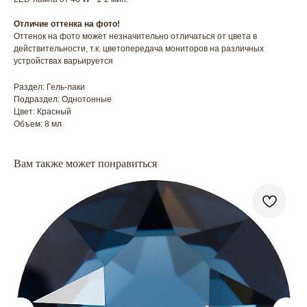
Отличие оттенка на фото!
Оттенок на фото может незначительно отличаться от цвета в
действительности, т.к. цветопередача мониторов на различных
устройствах варьируется
Раздел: Гель-лаки
Подраздел: Однотонные
ГЛАВНАЯ
БРЕНДЫ
Цвет: Красный
КАТАЛОГ
ДОСТАВКА
Объем: 8 мл
КОНТАКТЫ
ОПЛАТА
Вам также может понравиться
КОНТАКТЫ
+7 909 800-50-10
ECONAIL@BK.RU
НАШ
Г. ХАБАРОВСК, УЛ. КУБЯКА, 9, 1 ЭТАЖ