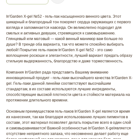
In'Garden X-gel №52 - гель-лак насыщенного винного цвета. Этот
шикарный и благородный тон покоряет сердца окружающих с первого
взгляда и запоминается навсегда. Он великолепно подходит для
смелых и активных девушек, стремящихся к самовыражению.
Глянцевый или матовый — какой винный маникюр вам больше по
душе? В тренде оба варианта, так что можете спокойно выбирать
любой! Покрытие гель-лаком In'Garden X-gel №52 - это само
воплощение роскоши и элегантности, лучший вариант придать образу
стильную выдержанность, благородство и даже торжественность.
Компания In'Garden рада представить Вашему вниманию
инновационный продукт - гель-лаки высочайшего качества In'Garden X-
gel. Гель-лаки данной линейки соответствуют высочайшим
стандартам, в их составе используются лучшие ингредиенты,
способствующие высокой плотности цвета и стойкости материала на
протяжении длительного времени.
Основным преимуществом гель-лаков In'Garden X-gel является время
их нанесения, так как благодаря использованию лучших пигментов в
составе, этот материал позволяет делать покрытие всего в один слой
и самовыравнивается! Важной особенностью In'Garden X-gelявляется
отсутствие неприятного запаха, что несомненно делает работу еще