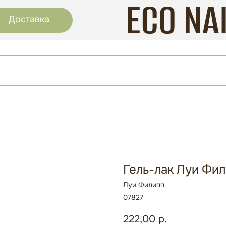
ECO NA
Доставка
Гель-лак Луи Фили
Луи Филипп
07827
222,00
р.