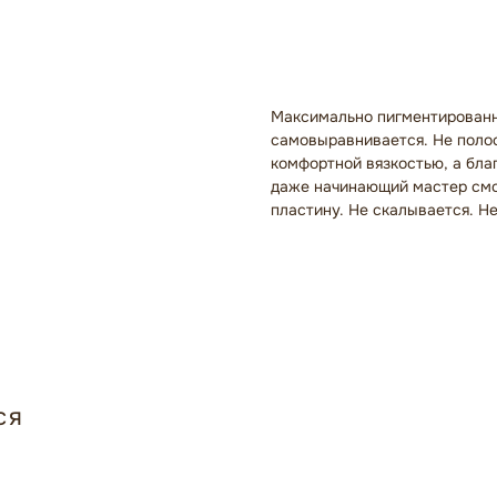
В корзину
Максимально пигментированны
самовыравнивается. Не полос
комфортной вязкостью, а бла
даже начинающий мастер смо
пластину. Не скалывается. Н
ся