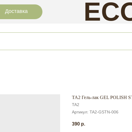
EC
Доставка
NAI
TA2 Гель-лак GEL POLISH 
TA2
Артикул:
TA2-GSTN-006
390
р.