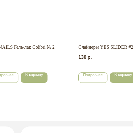
NAILS Гель-лак Colibri № 2
Слайдеры YES SLIDER #
130
р.
В корзину
В корзину
дробнее
Подробнее