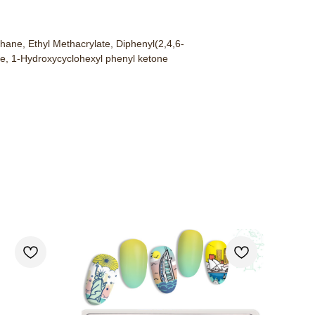
thane, Ethyl Methacrylate, Diphenyl(2,4,6-
de, 1-Hydroxycyclohexyl phenyl ketone
Гель
435