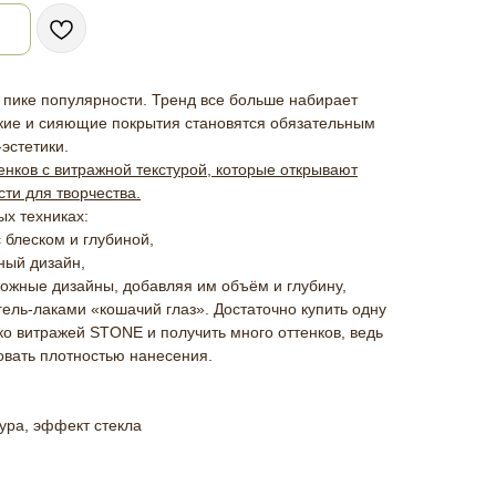
 пике популярности. Тренд все больше набирает
кие и сияющие покрытия становятся обязательным
эстетики.
тенков с витражной текстурой, которые открывают
ти для творчества.
ых техниках:
с блеском и глубиной,
ный дизайн,
ложные дизайны, добавляя им объём и глубину,
 гель-лаками «кошачий глаз». Достаточно купить одну
ко витражей STONE и получить много оттенков, ведь
вать плотностью нанесения.
тура, эффект стекла
я