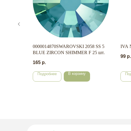
C-10 ,
0000014870SWAROVSKI 2058 SS 5
IVA 
BLUE ZIRCON SHIMMER F 25 шт.
99
р.
165
р.
В корзину
Подробнее
По