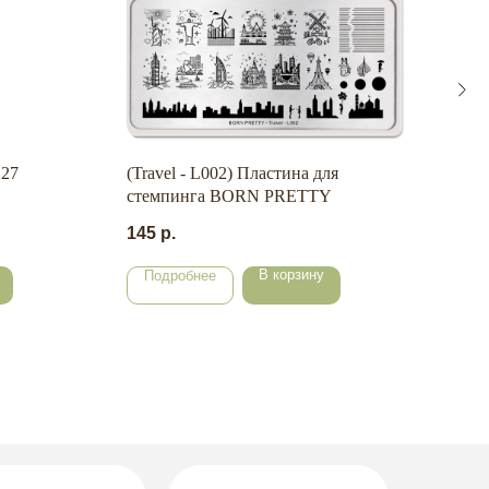
227
(Travel - L002) Пластина для
стемпинга BORN PRETTY
145
р.
В корзину
Подробнее
По