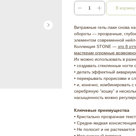
В корзину
Витражные гель-лаки снова на
обороты — прозрачные, глубо
элементом современной нейл-
Коллекция STONE —
это 8 от
мастерам огромные возможнос
Их можно использовать в разн
• создавать стеклянные ногти 
• делать эффектный аквариум
• перекрывать прорисовки и с
• и, конечно, комбинировать с
серебряную “кошку” и несколь
насыщенность можно регулиро
Ключевые преимущества
• Кристально прозрачная текс
• Средне-жидкая консистенци
• Не полосит и не растекается
• Насыщенный пигмент