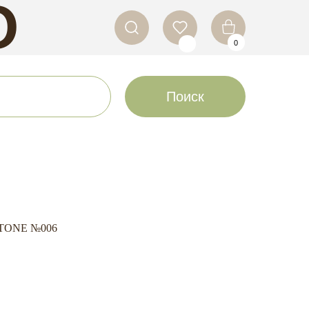
O
0
LS
Поиск
STONE №006