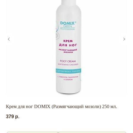
ГЛАВНАЯ
БРЕНДЫ
КАТАЛОГ
ДОСТАВКА
КОНТАКТЫ
ОПЛАТА
КОНТАКТЫ
+7 909 800-50-10
Крем для ног DOMIX (Размягчающий мозоли) 250 мл.
Пу
ECONAIL@BK.RU
379
р.
85
НАШ