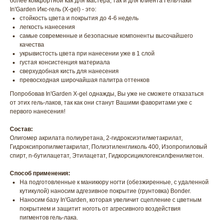
более комфортной как для мастера, так и для клиента Гель-лаки
In'Garden Икс-гель (X-gel) - это:
стойкость цвета и покрытия до 4-6 недель
легкость нанесения
самые современные и безопасные компоненты высочайшего
качества
укрывистость цвета при нанесении уже в 1 слой
густая консистенция материала
сверхудобная кисть для нанесения
превосходная широчайшая палитра оттенков
Попробовав In'Garden X-gel однажды, Вы уже не сможете отказаться
от этих гель-лаков, так как они станут Вашими фаворитами уже с
первого нанесения!
Состав:
Олигомер акрилата полиуретана, 2-гидроксиэтилметакрилат,
Гидроксипропилметакрилат, Полиэтиленгликоль 400, Изопропиловый
спирт, n-бутилацетат, Этилацетат, Гидкорсициклогексилфенилкетон.
Способ применения:
На подготовленные к маникюру ногти (обезжиренные, с удаленной
кутикулой) наносим адгезивное покрытие (грунтовка) Bonder.
Наносим базу In'Garden, которая увеличит сцепление с цветным
покрытием и защитит ноготь от агресивного воздействия
пигментов гель-лака.