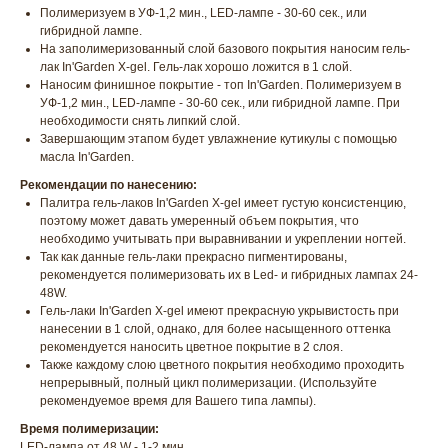
Полимеризуем в УФ-1,2 мин., LED-лампе - 30-60 сек., или
гибридной лампе.
На заполимеризованный слой базового покрытия наносим гель-
лак In'Garden X-gel. Гель-лак хорошо ложится в 1 слой.
Наносим финишное покрытие - топ In'Garden. Полимеризуем в
УФ-1,2 мин., LED-лампе - 30-60 сек., или гибридной лампе. При
необходимости снять липкий слой.
Завершающим этапом будет увлажнение кутикулы с помощью
масла In'Garden.
Рекомендации по нанесению:
Палитра гель-лаков In'Garden X-gel имеет густую консистенцию,
поэтому может давать умеренный объем покрытия, что
необходимо учитывать при выравнивании и укреплении ногтей.
Так как данные гель-лаки прекрасно пигментированы,
рекомендуется полимеризовать их в Led- и гибридных лампах 24-
48W.
Гель-лаки In'Garden X-gel имеют прекрасную укрывистость при
нанесении в 1 слой, однако, для более насыщенного оттенка
рекомендуется наносить цветное покрытие в 2 слоя.
Также каждому слою цветного покрытия необходимо проходить
непрерывный, полный цикл полимеризации. (Используйте
рекомендуемое время для Вашего типа лампы).
Время полимеризации:
LED-лампа от 48 W - 1-2 мин.