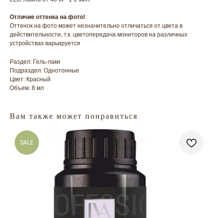
Отличие оттенка на фото!
Оттенок на фото может незначительно отличаться от цвета в
действительности, т.к. цветопередача мониторов на различных
устройствах варьируется
Раздел: Гель-лаки
Подраздел: Однотонные
Цвет: Красный
ГЛАВНАЯ
БРЕНДЫ
Объем: 8 мл
КАТАЛОГ
ДОСТАВКА
КОНТАКТЫ
ОПЛАТА
Вам также может понравиться
КОНТАКТЫ
SALE
+7 909 800-50-10
ECONAIL@BK.RU
НАШ