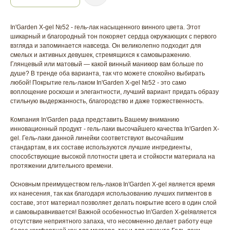
In'Garden X-gel №52 - гель-лак насыщенного винного цвета. Этот
шикарный и благородный тон покоряет сердца окружающих с первого
взгляда и запоминается навсегда. Он великолепно подходит для
смелых и активных девушек, стремящихся к самовыражению.
Глянцевый или матовый — какой винный маникюр вам больше по
душе? В тренде оба варианта, так что можете спокойно выбирать
любой! Покрытие гель-лаком In'Garden X-gel №52 - это само
воплощение роскоши и элегантности, лучший вариант придать образу
стильную выдержанность, благородство и даже торжественность.
Компания In'Garden рада представить Вашему вниманию
инновационный продукт - гель-лаки высочайшего качества In'Garden X-
gel. Гель-лаки данной линейки соответствуют высочайшим
стандартам, в их составе используются лучшие ингредиенты,
способствующие высокой плотности цвета и стойкости материала на
протяжении длительного времени.
Основным преимуществом гель-лаков In'Garden X-gel является время
их нанесения, так как благодаря использованию лучших пигментов в
составе, этот материал позволяет делать покрытие всего в один слой
и самовыравнивается! Важной особенностью In'Garden X-gelявляется
отсутствие неприятного запаха, что несомненно делает работу еще