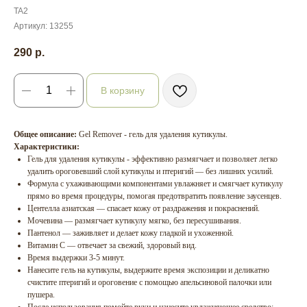
TA2
Артикул:
13255
290
р.
В корзину
Общее описание:
Gel Remover - гель для удаления кутикулы.
Характеристики:
Гель для удаления кутикулы - эффективно размягчает и позволяет легко
удалить ороговевший слой кутикулы и птеригий — без лишних усилий.
Формула с ухаживающими компонентами увлажняет и смягчает кутикулу
прямо во время процедуры, помогая предотвратить появление заусенцев.
Центелла азиатская — спасает кожу от раздражения и покраснений.
Мочевина — размягчает кутикулу мягко, без пересушивания.
Пантенол — заживляет и делает кожу гладкой и ухоженной.
Витамин С — отвечает за свежий, здоровый вид.
Время выдержки 3-5 минут.
Нанесите гель на кутикулы, выдержите время экспозиции и деликатно
счистите птеригий и ороговение с помощью апельсиновой палочки или
пушера.