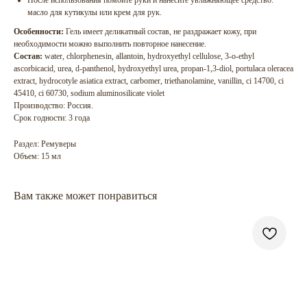
После использования помойте руки и нанесите увлажняющее средство:
масло для кутикулы или крем для рук.
Особенности:
Гель имеет деликатный состав, не раздражает кожу, при
необходимости можно выполнить повторное нанесение.
Состав:
water, chlorphenesin, allantoin, hydroxyethyl cellulose, 3-o-ethyl
ascorbicacid, urea, d-panthenol, hydroxyethyl urea, propan-1,3-diol, portulaca oleracea
extract, hydrocotyle asiatica extract, carbomer, triethanolamine, vanillin, ci 14700, ci
45410, ci 60730, sodium aluminosilicate violet
Производство: Россия.
Срок годности: 3 года
Раздел: Ремуверы
Объем: 15 мл
Вам также может понравиться
ГЛАВНАЯ
БРЕНДЫ