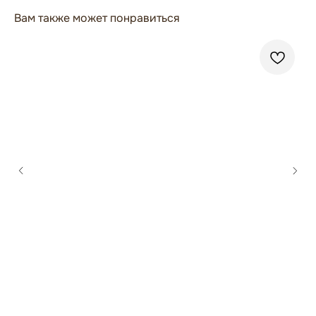
Вам также может понравиться
ГЛАВНАЯ
БРЕНДЫ
КАТАЛОГ
ДОСТАВКА
КОНТАКТЫ
ОПЛАТА
КОНТАКТЫ
+7 909 800-50-10
ECONAIL@BK.RU