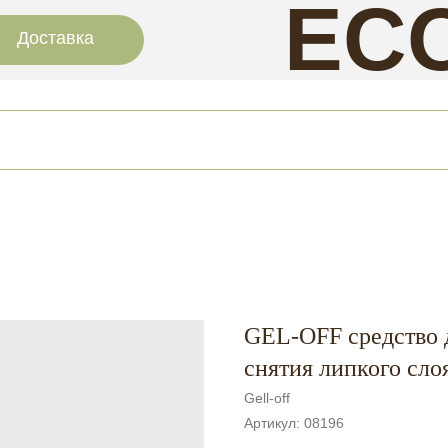
EC
Доставка
NAI
GEL-OFF средство 
снятия липкого с
Gell-off
Артикул:
08196