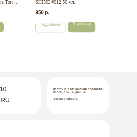
ль Тон №7
SHINE #012 50 мл.
кам
15 м
950
р.
625
В корзину
Подробнее
По
-10
политика в отношении обработки
персональных данных
.RU
договор-оферта