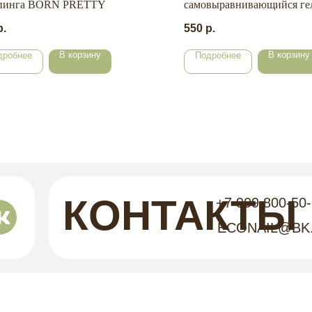
пинга BORN PRETTY
самовыравнивающийся ге
15 мл.
р.
550
р.
В корзину
В корзину
дробнее
Подробнее
КОНТАКТЫ
+7 909 800-50
ECONAIL@BK