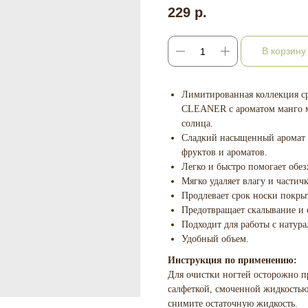
229
р.
В корзину
Лимитированная коллекция ср
CLEANER с ароматом манго м
солнца.
Сладкий насыщенный аромат м
фруктов и ароматов.
Легко и быстро помогает обе
Мягко удаляет влагу и частич
Продлевает срок носки покры
Предотвращает скалывание и 
Подходит для работы с натур
Удобный объем.
Инструкция по применению:
Для очистки ногтей осторожно п
салфеткой, смоченной жидкостью 
снимите остаточную жидкость.