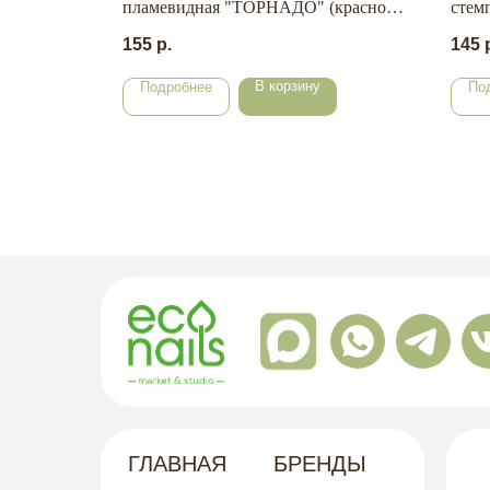
 oil"
пламевидная "ТОРНАДО" (красное)
стем
ФАПТ-1,8-10М
155
р.
145
В корзину
Подробнее
По
ГЛАВНАЯ
БРЕНДЫ