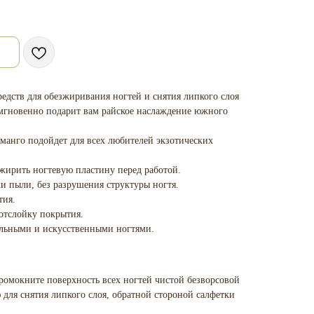
едств для обезжиривания ногтей и снятия липкого слоя
гновенно подарит вам райское наслаждение южного
анго подойдет для всех любителей экзотических
зжирить ногтевую пластину перед работой.
ки пыли, без разрушения структуры ногтя.
тия.
отслойку покрытия.
альными и искусственными ногтями.
ромокните поверхность всех ногтей чистой безворсовой
для снятия липкого слоя, обратной стороной салфетки