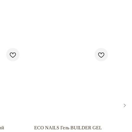
N
ий
ECO NAILS Гель BUILDER GEL
"ОП