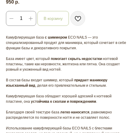
950
р.
В корзину
Камуфлирующая база
с шиммером
ECO NAILS — это
специализированный продукт для маникюра, который сочетает в себе
функции базы и декоративного покрытия.
База имеет цвет, который
помогает скрыть недостатки
ногтевой
пластины, такие как неровности, желтизна или пятна. Она создает
ровный и ухоженный вид ногтей.
В состав базы входит шиммер, который
придает маникюру
изысканный вид
, делая его привлекательным и стильным.
Камуфлирующая база обладает хорошей адгезией к ногтевой
пластине, она
устойчива к сколам и повреждениям
.
Благодаря своей текстуре база
легко наносится
, равномерно
распределяется по поверхности ногтя и не оставляет полос.
Использование камуфлирующей базы ECO NAILS с блестками