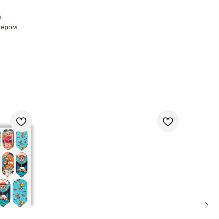
ы
мером