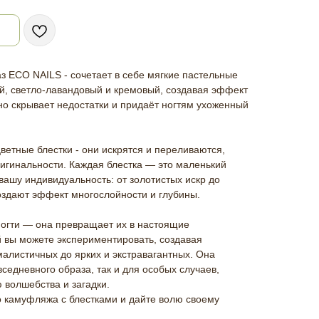
 ECO NAILS - сочетает в себе мягкие пастельные
й, светло-лавандовый и кремовый, создавая эффект
но скрывает недостатки и придаёт ногтям ухоженный
етные блестки - они искрятся и переливаются,
ригинальности. Каждая блестка — это маленький
вашу индивидуальность: от золотистых искр до
оздают эффект многослойности и глубины.
ногти — она превращает их в настоящие
й вы можете экспериментировать, создавая
алистичных до ярких и экстравагантных. Она
седневного образа, так и для особых случаев,
 волшебства и загадки.
о камуфляжа с блестками и дайте волю своему