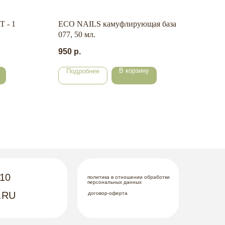
 - 1
ECO NAILS камуфлирующая база
EXP
077, 50 мл.
пуше
ман
950
р.
345
В корзину
Подробнее
По
-10
политика в отношении обработки
персональных данных
.RU
договор-оферта