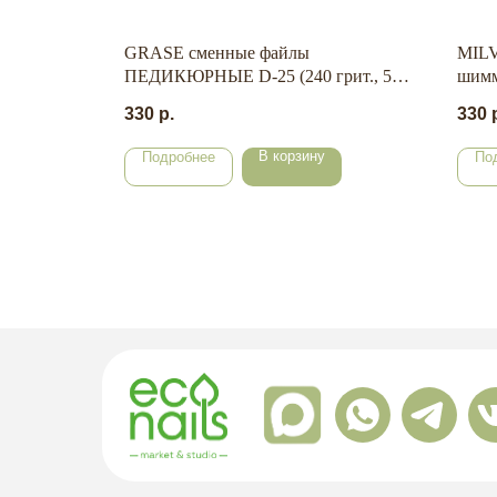
улы
GRASE сменные файлы
MILV
 oil"
ПЕДИКЮРНЫЕ D-25 (240 грит., 50
шим
шт./уп.)
мл.
330
р.
330
В корзину
Подробнее
По