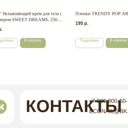
 Увлажняющий крем для тела с
Пленки TRENDY POP ART
мером SWEET DREAMS, 250
195
р.
р.
В корзину
В корзину
дробнее
Подробнее
КОНТАКТЫ
+7 909 800-50
ECONAIL@BK