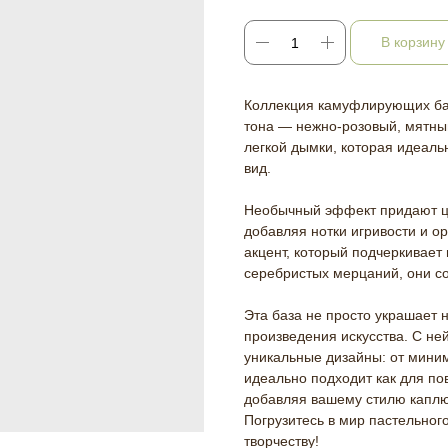
В корзину
Коллекция камуфлирующих баз
тона — нежно-розовый, мятны
легкой дымки, которая идеаль
вид.
Необычный эффект придают цв
добавляя нотки игривости и о
акцент, который подчеркивает 
серебристых мерцаний, они с
Эта база не просто украшает 
произведения искусства. С не
уникальные дизайны: от миним
идеально подходит как для пов
добавляя вашему стилю каплю
Погрузитесь в мир пастельног
творчеству!