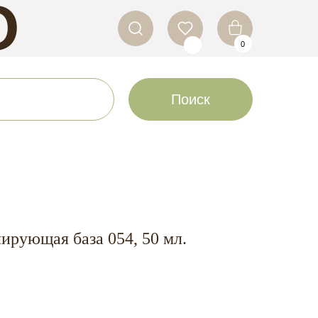
O
0
LS
Поиск
рующая база 054, 50 мл.