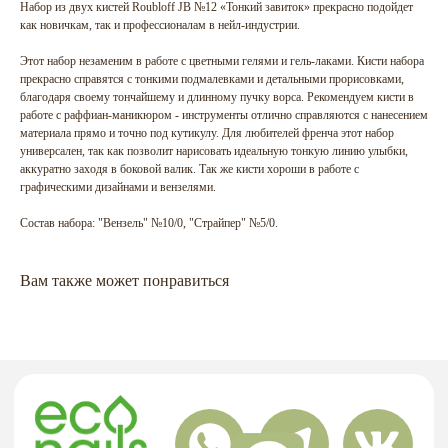
Набор из двух кистей Roubloff JB №12 «Тонкий завиток» прекрасно подойдет
как новичкам, так и профессионалам в нейл-индустрии.
Этот набор незаменим в работе с цветными гелями и гель-лаками. Кисти набора
прекрасно справятся с тонкими подмалевками и детальными прорисовками,
благодаря своему тончайшему и длинному пучку ворса. Рекомендуем кисти в
работе с раффиан-маникюром - инструменты отлично справляются с нанесением
материала прямо и точно под кутикулу. Для любителей френча этот набор
ГЛАВНАЯ
БРЕНДЫ
универсален, так как позволит нарисовать идеальную тонкую линию улыбки,
аккуратно заходя в боковой валик. Так же кисти хороши в работе с
КАТАЛОГ
ДОСТАВКА
графическими дизайнами и вензелями.
КОНТАКТЫ
ОПЛАТА
Состав набора: "Вензель" №10/0, "Страйпер" №5/0.
КОНТАКТЫ
Вам также может понравиться
+7 909 800-50-10
ECONAIL@BK.RU
НАШ
Г. ХАБАРОВСК, УЛ. КУБЯКА, 9, 1 ЭТАЖ