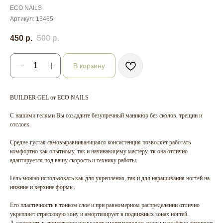
ECO NAILS
Артикул:
13465
450
р.
500
р.
В корзину
BUILDER GEL от ECO NAILS
С нашими гелями Вы создадите безупречный маникюр без сколов, трещин и
отслоек.
Средне-густая самовыравнивающаяся консистенция позволяет работать
комфортно как опытному, так и начинающему мастеру, тк она отлично
адаптируется под вашу скорость и технику работы.
Гель можно использовать как для укрепления, так и для наращивания ногтей на
нижние и верхние формы.
Его пластичность в тонком слое и при равномерном распределении отлично
укрепляет стрессовую зону и амортизирует в подвижных зонах ногтей.