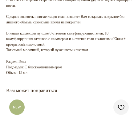
А жесткость в архитектуре позволяет амортизировать удары и надёжно армирует
ногти.
Средняя вязкость и пигментация геля позволят Вам создавать покрытие без
лишнего объёма, сэкономив время на покрытии.
В нашей коллекции лучшие 8 оттенков камуфлирующих гелей, 10
камуфлирующих оттенков с шиммером и 4 оттенка геля с хлопьями Юкки +
прозрачный и молочный.
Тот самый молочный, который нужен всем клиентам.
Раздел: Гели
Подраздел: С блестками/шиммером
Объем: 15 мл
Вам может понравиться
NEW
ГЛАВНАЯ
БРЕНДЫ