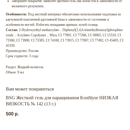
Завершите покрытие: нанесите цветной гель-лак и/или топ в зависимости от
желаемого результата.
Особенности:
Под жесткий материал обязательно использование подложки из
каучуковой пластичной адгезивной базы в зависимости от состояния и
особенности ногтей. Избегать попадания прямых лучей солнца.
Состав:
2-Hydroxyethyl methacrylate，Diphenyl(2,4,6-trimethylbenzoyl)phosphine
oxide，Acrylates Copolymer，Mica, CI 77891, CI 77266, CI 18965, CI 15510, CI
73360, CI 73900, CI 73385, CI 74160, CI 73915, CI 77007, CI 77492, CI 45405, CI
45350.
Производство: Россия.
Срок годности: 3 года
Раздел: Жидкий полигель
Объем: 9 мл
Вам может понравиться
BSG Жесткий гель для наращивания Konfityur НИЗКАЯ
ГЛАВНАЯ
БРЕНДЫ
ВЯЗКОСТЬ № 142 (13 г.)
КАТАЛОГ
ДОСТАВКА
500
р.
КОНТАКТЫ
ОПЛАТА