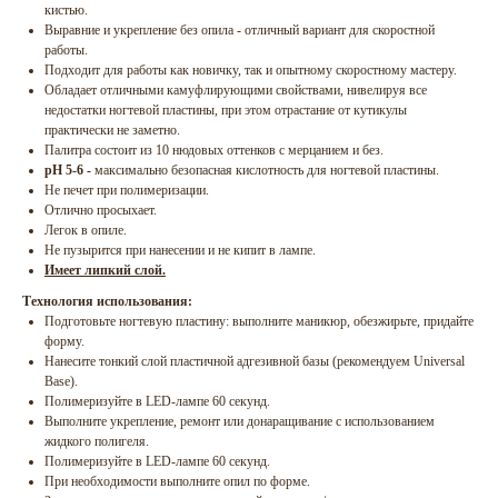
кистью.
Выравние и укрепление без опила - отличный вариант для скоростной
работы.
Подходит для работы как новичку, так и опытному скоростному мастеру.
Обладает отличными камуфлирующими свойствами, нивелируя все
недостатки ногтевой пластины, при этом отрастание от кутикулы
практически не заметно.
Палитра состоит из 10 нюдовых оттенков с мерцанием и без.
рН 5-6 -
максимально безопасная кислотность для ногтевой пластины.
Не печет при полимеризации.
Отлично просыхает.
Легок в опиле.
Не пузырится при нанесении и не кипит в лампе.
Имеет липкий слой.
Технология использования:
Подготовьте ногтевую пластину: выполните маникюр, обезжирьте, придайте
форму.
Нанесите тонкий слой пластичной адгезивной базы (рекомендуем Universal
Base).
Полимеризуйте в LED-лампе 60 секунд.
Выполните укрепление, ремонт или донаращивание с использованием
жидкого полигеля.
Полимеризуйте в LED-лампе 60 секунд.
При необходимости выполните опил по форме.