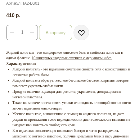
Артикул:
TA2-LG01
410
р.
В корзину
Жидкий полигель - это комфортное нанесение базы и стойкость полигеля в
одном флаконе.
10 шикарных нюдовых оттенков с мерцанием и без.
Характеристики:
Жидкий полигель - это идеальное сочетание свойств геля с консистенцией и
легкостью работы базы.
Жидкий полигель образует жесткое безопасное базовое покрытие, которое
помогает укрепить слабые ногти.
Продукт отлично подходит для ремонта, укрепления, донаращивания
ногтевой пластины.
Также вы можете восстановить уголки или поднять клюющий кончик ногтя
за счет идеальной консистенции.
Жесткое покрытие, выполненное с помощью жидкого полигеля, не дает
усадки на протяжении всего периода носки и дает возможность выпиливать
натуральный ноготь со свободного края.
Его идеальная консистенция позволяет быстро и легко распределить
материал по ногтевой пластине, получив идеальный блик в пару движений