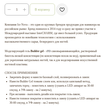
В корзину
Компания Ice Nova – это один из крупных брендов продукции для маникюра на
российском рынке. Бренд появился в 2014 году и сразу же принял участие в
Международной выставке InterCHARM, где имел большой успех. Продукция
производится по новейшим технологиям с использованием
высококачественного сырья, безвредного для ногтей.
то
Моделирующий гель
Builder gel
- э
самовыравнивающийся, растворимый
биогель вязкой консистенции (по консистенции похож на мед), применяемый как
для укрепления натуральных ногтей, так и для моделирования искусственной
ногтевой пластины.
СПОСОБ ПРИМЕНЕНИЯ:
Закрепить форму и нанести базовый слой, полимеризовать в лампе.
Нанести Builder Gel тонким слоем или, используя капельный метод,
запечатать торец – поместить в лампу (cушить в LED–аппарат на 30-60
секунд, в УФ-лампу - на 2 минуты);
При желании - выполнить дизайн или покрытие гель-лаком;
Нанести топовое покрытие и поместить в лампу (сушить в LED–аппарат на
30-60 секунд, в УФ-лампу - на 2 минуты).