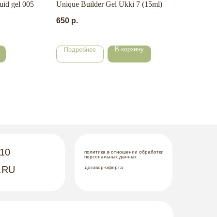
id gel 005
Unique Builder Gel Ukki 7 (15ml)
ECO
NUDE
650
р.
450
В корзину
Подробнее
По
-10
политика в отношении обработки
персональных данных
.RU
договор-оферта