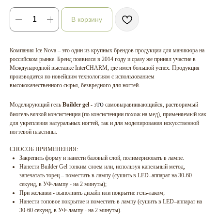
В корзину
Компания Ice Nova – это один из крупных брендов продукции для маникюра на
российском рынке. Бренд появился в 2014 году и сразу же принял участие в
Международной выставке InterCHARM, где имел большой успех. Продукция
производится по новейшим технологиям с использованием
высококачественного сырья, безвредного для ногтей.
то
Моделирующий гель
Builder gel
- э
самовыравнивающийся, растворимый
биогель вязкой консистенции (по консистенции похож на мед), применяемый как
для укрепления натуральных ногтей, так и для моделирования искусственной
ногтевой пластины.
СПОСОБ ПРИМЕНЕНИЯ:
Закрепить форму и нанести базовый слой, полимеризовать в лампе.
Нанести Builder Gel тонким слоем или, используя капельный метод,
запечатать торец – поместить в лампу (cушить в LED–аппарат на 30-60
секунд, в УФ-лампу - на 2 минуты);
При желании - выполнить дизайн или покрытие гель-лаком;
Нанести топовое покрытие и поместить в лампу (сушить в LED–аппарат на
30-60 секунд, в УФ-лампу - на 2 минуты).