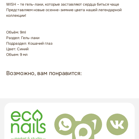
WISH – те гель-лаки, которые заставляют сердца биться чаще
Представляем новые осенне-зимние цвета нашей легендарной
коллекции!
Объём: 9ml
ГЛАВНАЯ
БРЕНДЫ
Раздел: Гель-лаки
Подраздел: Кошачий глаз
КАТАЛОГ
ДОСТАВКА
Цвет: Синий
КОНТАКТЫ
ОПЛАТА
Объем: 9 мл
КОНТАКТЫ
Возможно, вам понравится:
+7 909 800-50-10
ECONAIL@BK.RU
НАШ АДРЕС
Г. ХАБАРОВСК, УЛ. КУБЯКА, 9, 1 ЭТАЖ