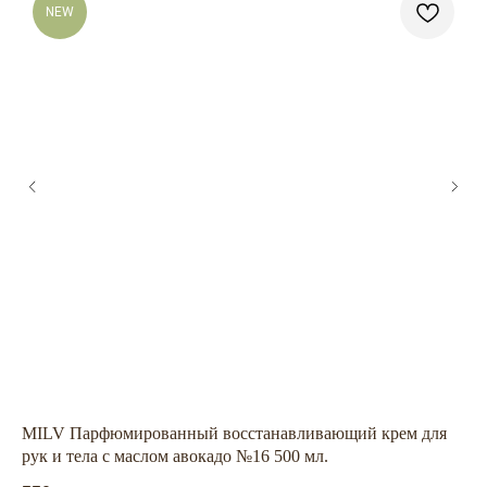
NEW
ГЛАВНАЯ
БРЕНДЫ
КАТАЛОГ
ДОСТАВКА
КОНТАКТЫ
ОПЛАТА
КОНТАКТЫ
+7 909 800-50-10
MILV Парфюмированный восстанавливающий крем для
ZO
ECONAIL@BK.RU
рук и тела с маслом авокадо №16 500 мл.
13