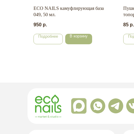
 мл.
ECO NAILS камуфлирующая база
Пуше
049, 50 мл.
топо
950
р.
85
р.
В корзину
Подробнее
По