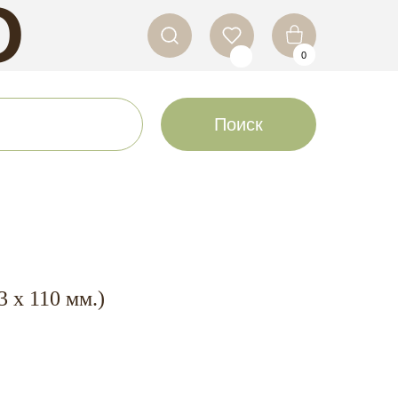
O
0
LS
Поиск
3 х 110 мм.)