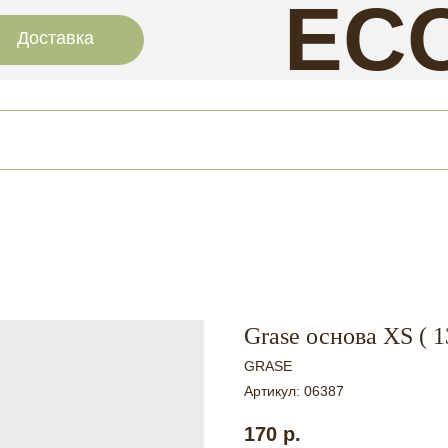
EC
Доставка
NAI
Grase основа XS ( 1
GRASE
Артикул:
06387
170
р.