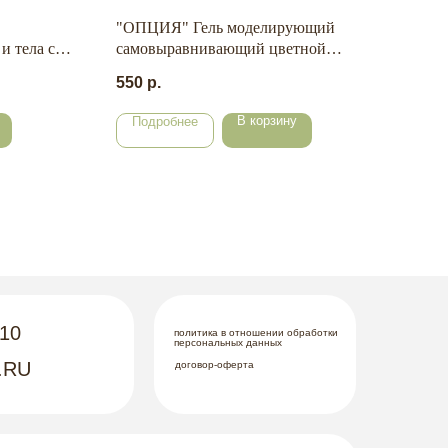
"ОПЦИЯ" Гель моделирующий
Пле
и тела с
самовыравнивающий цветной
195
00 мл
"Красный" 15 мл.
550
р.
В корзину
Подробнее
По
-10
политика в отношении обработки
персональных данных
.RU
договор-оферта