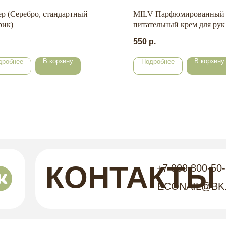
р (Серебро, стандартный
MILV Парфюмированный
рик)
питательный крем для рук 
живицей. THE CASMIR. 5
550
р.
В корзину
В корзину
дробнее
Подробнее
КОНТАКТЫ
+7 909 800-50
ECONAIL@BK