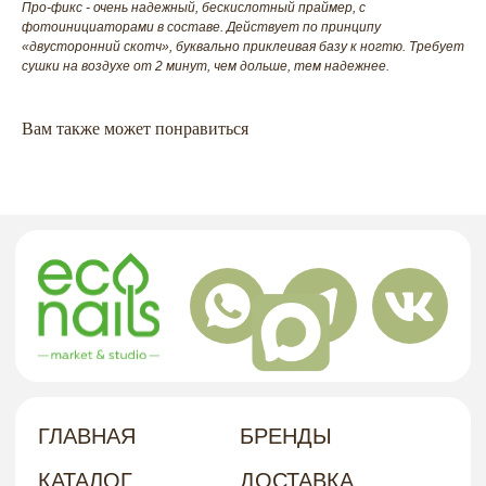
Про-фикс - очень надежный, бескислотный праймер, с
фотоинициаторами в составе. Действует по принципу
ГЛАВНАЯ
БРЕНДЫ
«двусторонний скотч», буквально приклеивая базу к ногтю. Требует
КАТАЛОГ
ДОСТАВКА
сушки на воздухе от 2 минут, чем дольше, тем надежнее.
КОНТАКТЫ
ОПЛАТА
Вам также может понравиться
КОНТАКТЫ
+7 909 800-50-10
ECONAIL@BK.RU
НАШ
Г. ХАБАРОВСК, УЛ. КУБЯКА, 9, 1 ЭТАЖ
АДРЕС
политика в отношении обработки
персональных данных
договор-оферта