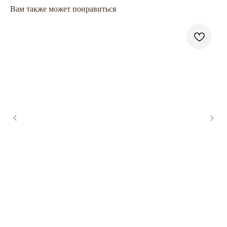
Вам также может понравиться
ГЛАВНАЯ
БРЕНДЫ
КАТАЛОГ
ДОСТАВКА
КОНТАКТЫ
ОПЛАТА
КОНТАКТЫ
+7 909 800-50-10
ECONAIL@BK.RU