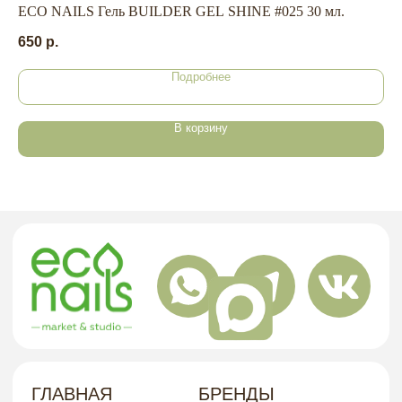
ECO NAILS Гель BUILDER GEL SHINE #025 30 мл.
IV
НАШ
650
р.
13
Подробнее
Г. ХАБАРОВСК, УЛ. КУБЯКА, 9, 1 ЭТАЖ
АДРЕС
В корзину
политика в отношении обработки
персональных данных
договор-оферта