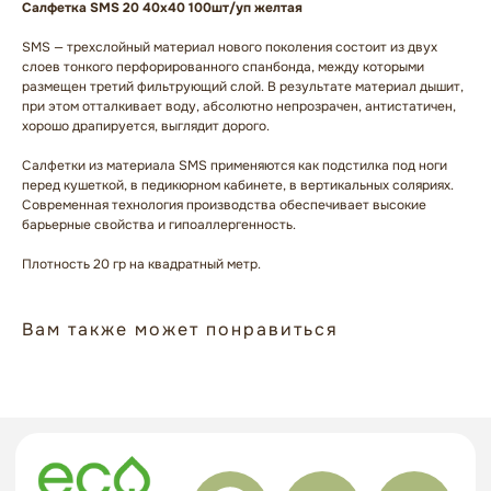
Салфетка SMS 20 40х40 100шт/уп желтая
SMS — трехслойный материал нового поколения состоит из двух
слоев тонкого перфорированного спанбонда, между которыми
размещен третий фильтрующий слой. В результате материал дышит,
при этом отталкивает воду, абсолютно непрозрачен, антистатичен,
хорошо драпируется, выглядит дорого.
Салфетки из материала SMS применяются как подстилка под ноги
ГЛАВНАЯ
БРЕНДЫ
перед кушеткой, в педикюрном кабинете, в вертикальных соляриях.
Современная технология производства обеспечивает высокие
КАТАЛОГ
ДОСТАВКА
барьерные свойства и гипоаллергенность.
КОНТАКТЫ
ОПЛАТА
Плотность 20 гр на квадратный метр.
КОНТАКТЫ
Вам также может понравиться
+7 909 800-50-10
ECONAIL@BK.RU
НАШ АДРЕС