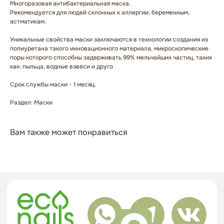
Многоразовая антибактериальная маска.
Рекомендуется для людей склонных к аллергии, беременным,
астматикам.
Уникальные свойства маски заключаются в технологии создания из
полиуретана такого инновационного материала, микроскопические
поры которого способны задерживать 99% мельчайших частиц, таких
как: пыльца, водные взвеси и друго
ГЛАВНАЯ
БРЕНДЫ
КАТАЛОГ
ДОСТАВКА
Срок службы маски - 1 месяц.
КОНТАКТЫ
ОПЛАТА
Раздел: Маски
КОНТАКТЫ
Вам также может понравиться
+7 909 800-50-10
ECONAIL@BK.RU
НАШ АДРЕС
Г. ХАБАРОВСК, УЛ. КУБЯКА, 9, 1 ЭТАЖ