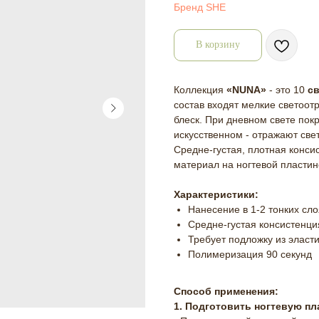
Бренд SHE
В корзину
Коллекция
«NUNA»
- это 10
с
состав входят мелкие светоо
блеск. При дневном свете пок
искусственном - отражают свет
Средне-густая, плотная конс
материал на ногтевой пластин
Характеристики:
Нанесение в 1-2 тонких сло
Средне-густая консистенци
Требует подложку из эласти
Полимеризация 90 секунд
Способ применения:
1. Подготовить ногтевую пл