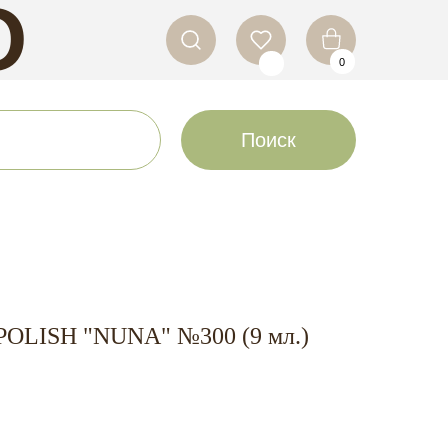
O
0
LS
Поиск
POLISH "NUNA" №300 (9 мл.)