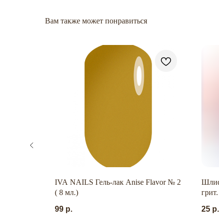
Вам также может понравиться
058 SS 5
IVA NAILS Гель-лак Anise Flavor № 2
Шлиф
( 8 мл.)
грит
99
р.
25
р.