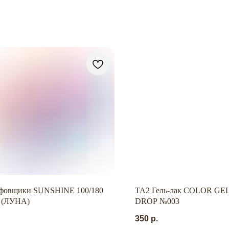
овщики SUNSHINE 100/180
TA2 Гель-лак COLOR GE
. (ЛУНА)
DROP №003
350
р.