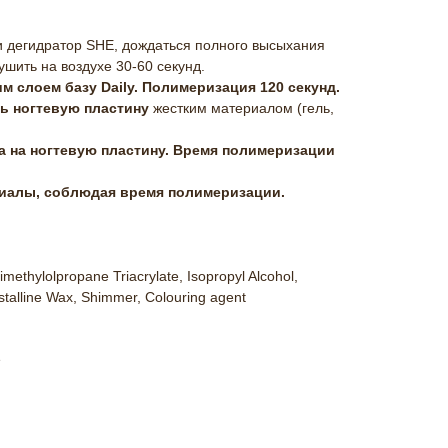
и дегидратор SHE, дождаться полного высыхания
ушить на воздухе 30-60 секунд.
м слоем базу Daily. Полимеризация 120 секунд.
ь ногтевую пластину
жестким материалом (гель,
ака на ногтевую пластину. Время полимеризации
риалы, соблюдая время полимеризации.
imethylolpropane Triacrylate, Isopropyl Alcohol,
stalline Wax, Shimmer, Colouring agent
е