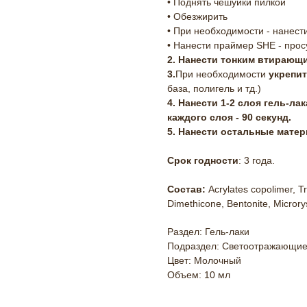
• Поднять чешуйки пилкой
• Обезжирить
• При необходимости - нанест
• Нанести праймер SHE - прос
2. Нанести тонким втирающи
3.
При необходимости
укрепит
база, полигель и тд.)
4. Нанести 1-2 слоя гель-л
каждого слоя - 90 секунд.
5. Нанести остальные мате
Срок годности
: 3 года.
Состав:
Acrylates copolimer, Tr
Dimethicone, Bentonite, Microry
Раздел: Гель-лаки
Подраздел: Светоотражающи
Цвет: Молочный
Объем: 10 мл