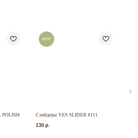
NEW!
L POLISH
Слайдеры YES SLIDER #111
Пуше
изог
130
р.
190