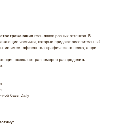
ветоотражающих
гель-лаков разных оттенков. В
тражающие частички, которые придают ослепительный
рытие имеет эффект голографического песка, а при
.
истенция позволяет равномерно распределить
е.
я
я
чной базы Daily
астину: