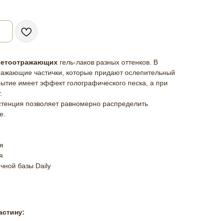
ветоотражающих
гель-лаков разных оттенков. В
тражающие частички, которые придают ослепительный
рытие имеет эффект голографического песка, а при
.
истенция позволяет равномерно распределить
е.
я
я
чной базы Daily
астину: