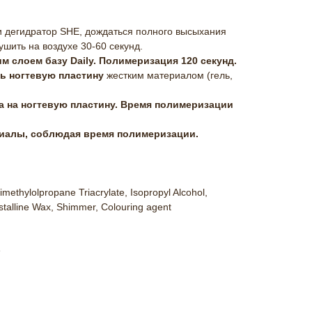
и дегидратор SHE, дождаться полного высыхания
ушить на воздухе 30-60 секунд.
м слоем базу Daily. Полимеризация 120 секунд.
ь ногтевую пластину
жестким материалом (гель,
ака на ногтевую пластину. Время полимеризации
риалы, соблюдая время полимеризации.
imethylolpropane Triacrylate, Isopropyl Alcohol,
stalline Wax, Shimmer, Colouring agent
е