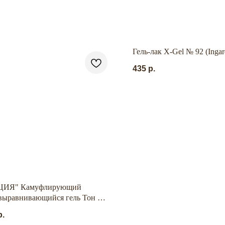
Гель-лак X-Gel № 92 (Ingar
435
р.
ЦИЯ" Камуфлирующий
выравнивающийся гель Тон №2
.
р.