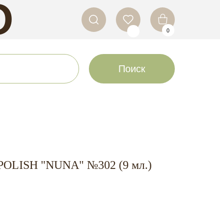
O
0
LS
Поиск
POLISH "NUNA" №302 (9 мл.)