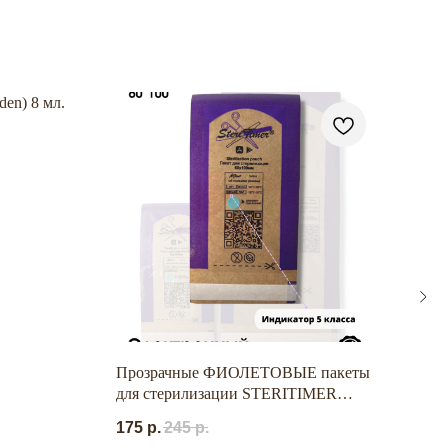
den) 8 мл.
Прозрачные ФИОЛЕТОВЫЕ пакеты
Салф
для стерилизации STERITIMER
ЗЕ
60х100 (100 шт./уп.)
175
р.
245
р.
145