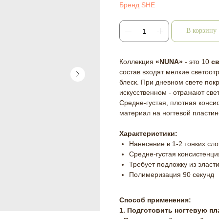
Бренд SHE
В корзину
Коллекция
«NUNA»
- это 10
с
состав входят мелкие светоо
блеск. При дневном свете пок
искусственном - отражают свет
Средне-густая, плотная конс
материал на ногтевой пластин
Характеристики:
Нанесение в 1-2 тонких сло
Средне-густая консистенци
Требует подложку из эласти
Полимеризация 90 секунд
Способ применения:
1. Подготовить ногтевую пл