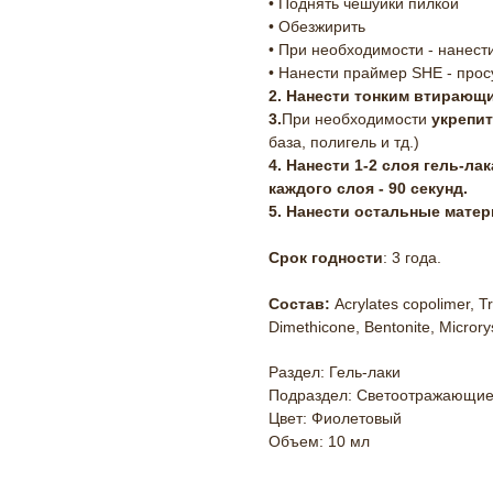
• Поднять чешуйки пилкой
• Обезжирить
• При необходимости - нанест
• Нанести праймер SHE - прос
2. Нанести тонким втирающи
3.
При необходимости
укрепит
база, полигель и тд.)
4. Нанести 1-2 слоя гель-л
каждого слоя - 90 секунд.
5. Нанести остальные мате
Срок годности
: 3 года.
Состав:
Acrylates copolimer, Tr
Dimethicone, Bentonite, Microry
Раздел: Гель-лаки
Подраздел: Светоотражающи
Цвет: Фиолетовый
Объем: 10 мл