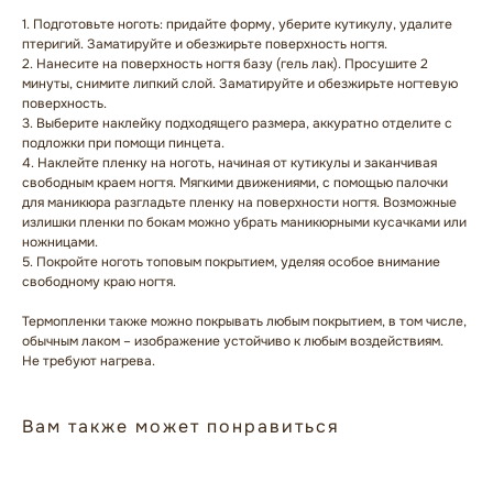
1. Подготовьте ноготь: придайте форму, уберите кутикулу, удалите
птеригий. Заматируйте и обезжирьте поверхность ногтя.
2. Нанесите на поверхность ногтя базу (гель лак). Просушите 2
минуты, снимите липкий слой. Заматируйте и обезжирьте ногтевую
поверхность.
3. Выберите наклейку подходящего размера, аккуратно отделите с
подложки при помощи пинцета.
4. Наклейте пленку на ноготь, начиная от кутикулы и заканчивая
свободным краем ногтя. Мягкими движениями, с помощью палочки
для маникюра разгладьте пленку на поверхности ногтя. Возможные
излишки пленки по бокам можно убрать маникюрными кусачками или
ножницами.
ГЛАВНАЯ
БРЕНДЫ
5. Покройте ноготь топовым покрытием, уделяя особое внимание
КАТАЛОГ
ДОСТАВКА
свободному краю ногтя.
КОНТАКТЫ
ОПЛАТА
Термопленки также можно покрывать любым покрытием, в том числе,
обычным лаком – изображение устойчиво к любым воздействиям.
Не требуют нагрева.
КОНТАКТЫ
+7 909 800-50-10
Вам также может понравиться
ECONAIL@BK.RU